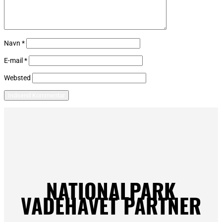
Navn
*
E-mail
*
Websted
NATIONALPARK
VADEHAVET PARTNER