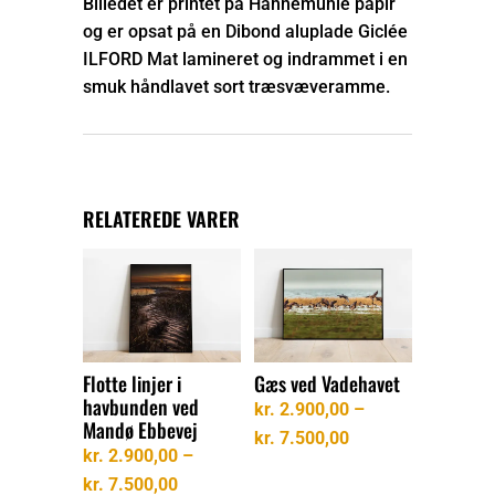
Billedet er printet på Hahnemühle papir
og er opsat på en Dibond aluplade Giclée
ILFORD Mat lamineret og indrammet i en
smuk håndlavet sort træsvæveramme.
RELATEREDE VARER
Flotte linjer i
Gæs ved Vadehavet
havbunden ved
kr.
2.900,00
–
Mandø Ebbevej
Prisinterval:
kr.
7.500,00
kr.
2.900,00
–
kr. 2.900,00
Prisinterval:
kr.
7.500,00
til