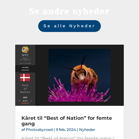
Se andre nyheder
Se alle Nyheder
Kåret til “Best of Nation” for femte
gang
af
Photosbyroed
|
9 feb, 2024
|
Nyheder
Kåret til “Best of Nation” for femte gang i