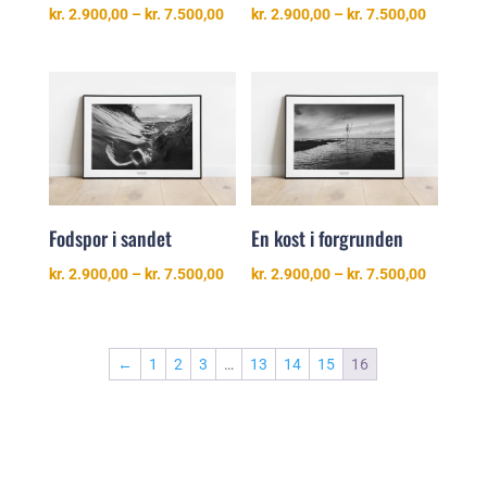
Prisinterval:
Prisinter
kr.
2.900,00
–
kr.
7.500,00
kr.
2.900,00
–
kr.
7.500,00
kr. 2.900,00
kr. 2.900
til
til
kr. 7.500,00
kr. 7.500
Fodspor i sandet
En kost i forgrunden
Prisinterval:
Prisinter
kr.
2.900,00
–
kr.
7.500,00
kr.
2.900,00
–
kr.
7.500,00
kr. 2.900,00
kr. 2.900
til
til
kr. 7.500,00
kr. 7.500
←
1
2
3
…
13
14
15
16