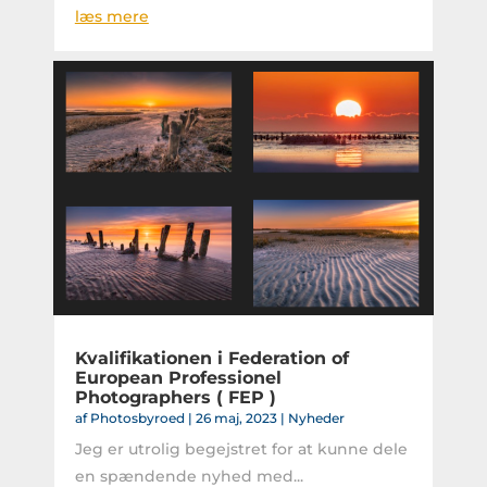
læs mere
Kvalifikationen i Federation of
European Professionel
Photographers ( FEP )
af
Photosbyroed
|
26 maj, 2023
|
Nyheder
Jeg er utrolig begejstret for at kunne dele
en spændende nyhed med...