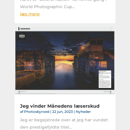
World Photographic Cup...
læs mere
Jeg vinder Månedens læserskud
af
Photosbyroed
|
22 jun, 2023
|
Nyheder
Jeg er begejstrede over at jeg har vundet
den prestigefyldte titel...