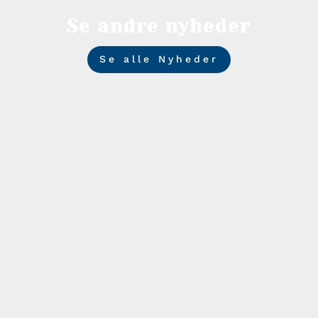
Se andre nyheder
Se alle Nyheder
Photosbyroed
Kåret til “Best of Nation” for femte gang i