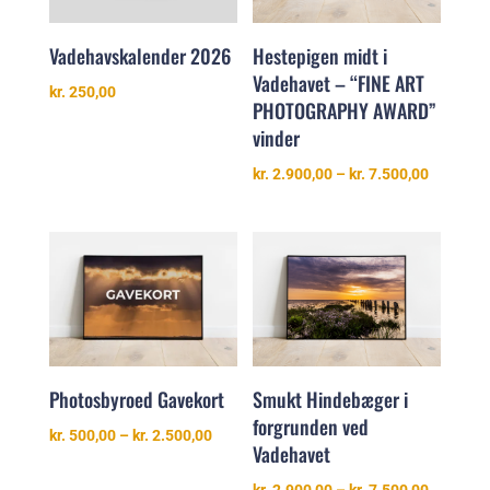
Hestepigen midt i
Vadehavskalender 2026
Vadehavet – “FINE ART
kr.
250,00
PHOTOGRAPHY AWARD”
vinder
Prisinter
kr.
2.900,00
–
kr.
7.500,00
kr. 2.900
til
kr. 7.500
Smukt Hindebæger i
Photosbyroed Gavekort
forgrunden ved
Prisinterval:
kr.
500,00
–
kr.
2.500,00
Vadehavet
kr. 500,00
til
Prisinter