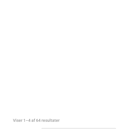
Vadehavsbilleder i
min shop
Sorteret
Viser 1–4 af 64 resultater
efter