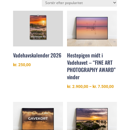
popularitet
Hestepigen midt i
Vadehavskalender 2026
Vadehavet – “FINE ART
kr.
250,00
PHOTOGRAPHY AWARD”
vinder
Prisinter
kr.
2.900,00
–
kr.
7.500,00
kr. 2.900
til
kr. 7.500