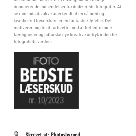
imponerende indsendelser fra dedikerede fotografer. At
se min indsats blive anerkendt af en så bred og
kvalificeret læserskare er en fantastisk følelse. Det
motiverer mig til at fortsætte med at forbedre mine
færdigheder og udforske nye kreative udtryk inden for
fotografiets verden.
Skrevet af: Photosbyroed