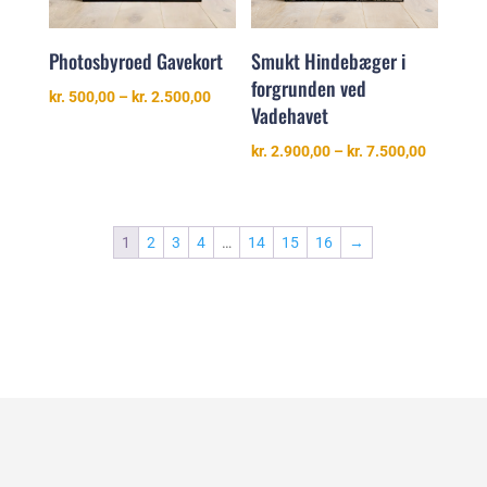
Smukt Hindebæger i
Photosbyroed Gavekort
forgrunden ved
Prisinterval:
kr.
500,00
–
kr.
2.500,00
Vadehavet
kr. 500,00
til
Prisinter
kr.
2.900,00
–
kr.
7.500,00
kr. 2.500,00
kr. 2.900
til
kr. 7.500
1
2
3
4
…
14
15
16
→