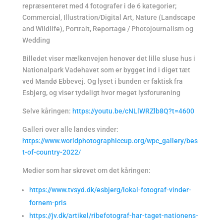
repræsenteret med 4 fotografer i de 6 kategorier;
Commercial, Illustration/Digital Art, Nature (Landscape
and Wildlife), Portrait, Reportage / Photojournalism og
Wedding
Billedet viser mælkenvejen henover det lille sluse hus i
Nationalpark Vadehavet som er bygget ind i diget tæt
ved Mandø Ebbevej. Og lyset i bunden er faktisk fra
Esbjerg, og viser tydeligt hvor meget lysforurening
Selve kåringen:
https://youtu.be/cNLlWRZlb8Q?t=4600
Galleri over alle landes vinder:
https://www.worldphotographiccup.org/wpc_gallery/bes
t-of-country-2022/
Medier som har skrevet om det kåringen:
https://www.tvsyd.dk/esbjerg/lokal-fotograf-vinder-
fornem-pris
https://jv.dk/artikel/ribefotograf-har-taget-nationens-