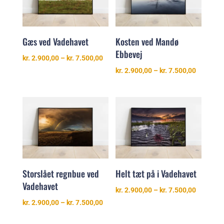
Gæs ved Vadehavet
Kosten ved Mandø
Ebbevej
Prisinterval:
kr.
2.900,00
–
kr.
7.500,00
kr. 2.900,00
Prisinter
kr.
2.900,00
–
kr.
7.500,00
til
kr. 2.900
kr. 7.500,00
til
kr. 7.500
Storslået regnbue ved
Helt tæt på i Vadehavet
Vadehavet
Prisinter
kr.
2.900,00
–
kr.
7.500,00
kr. 2.900
Prisinterval:
kr.
2.900,00
–
kr.
7.500,00
til
kr. 2.900,00
kr. 7.500