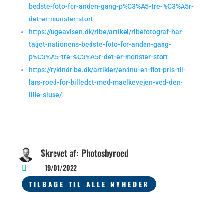
bedste-foto-for-anden-gang-p%C3%A5-tre-%C3%A5r-
det-er-monster-stort
https://ugeavisen.dk/ribe/artikel/ribefotograf-har-
taget-nationens-bedste-foto-for-anden-gang-
p%C3%A5-tre-%C3%A5r-det-er-monster-stort
https://rykindribe.dk/artikler/endnu-en-flot-pris-til-
lars-roed-for-billedet-med-maelkevejen-ved-den-
lille-sluse/
Skrevet af: Photosbyroed
19/01/2022

TILBAGE TIL ALLE NYHEDER