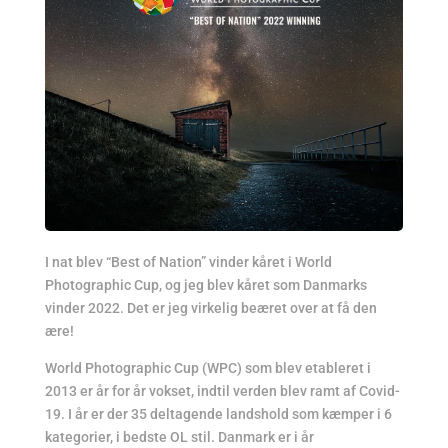
I nat blev “Best of Nation” vinder kåret i World
Photographic Cup, og jeg blev kåret som Danmarks
vinder 2022. Det er jeg virkelig beæret over at få den
ære!
World Photographic Cup (WPC) som blev etableret i
2013 er år for år vokset, indtil verden blev ramt af Covid-
19. I år er der 35 deltagende landshold som kæmper i 6
kategorier, i bedste OL stil. Danmark er i år