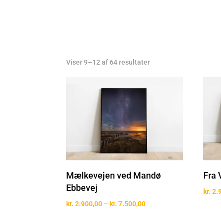
Viser 9–12 af 64 resultater
Mælkevejen ved Mandø
Fra 
Ebbevej
kr.
2.
Prisinterval:
kr.
2.900,00
–
kr.
7.500,00
kr. 2.900,00