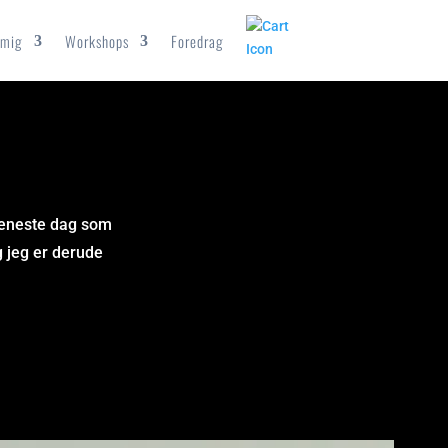
mig
Workshops
Foredrag
 eneste dag som
g jeg er derude