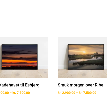
Smuk morgen over Ribe
Vadehavet til Esbjerg
Prisint
Prisinterval:
kr.
2.900,00
–
kr.
7.500,00
900,00
–
kr.
7.500,00
kr. 2.9
kr. 2.900,00
til
til