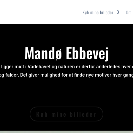
Køb mine billeder
Om 
Mandø Ebbevej
ligger midt i Vadehavet og naturen er derfor anderledes hver
og falder. Det giver mulighed for at finde nye motiver hver gan
Køb mine billeder