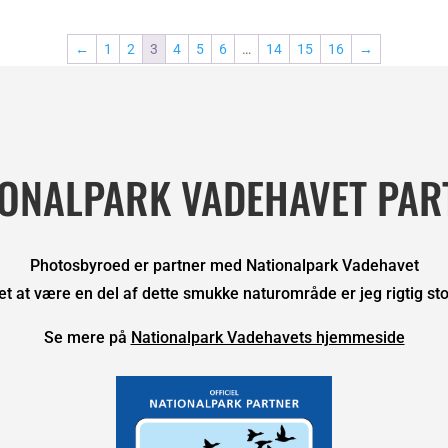
kr. 7.5
kr. 7.500,00
←
1
2
3
4
5
6
…
14
15
16
→
IONALPARK VADEHAVET PAR
Photosbyroed er partner med Nationalpark Vadehavet
et at være en del af dette smukke naturområde er jeg rigtig stol
Se mere på
Nationalpark Vadehavets hjemmeside