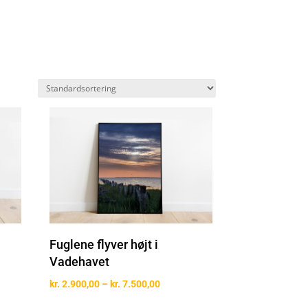
Fuglene flyver højt i
Vadehavet
erval:
00,00
Prisinterval:
kr.
2.900,00
–
kr.
7.500,00
kr. 2.900,00