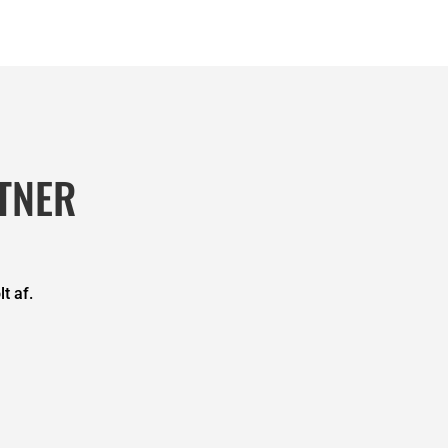
00,00
til
kr. 7.500,00
TNER
t af.