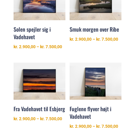
Solen spejler sig i
Smuk morgen over Ribe
Vadehavet
Prisinter
kr.
2.900,00
–
kr.
7.500,00
kr. 2.900
Prisinterval:
kr.
2.900,00
–
kr.
7.500,00
til
kr. 2.900,00
kr. 7.500
til
kr. 7.500,00
Fra Vadehavet til Esbjerg
Fuglene flyver højt i
Vadehavet
Prisinterval:
kr.
2.900,00
–
kr.
7.500,00
kr. 2.900,00
Prisinter
kr.
2.900,00
–
kr.
7.500,00
til
kr. 2.900