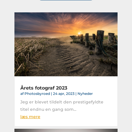
Årets fotograf 2023
af
Photosbyroed
|
24 apr, 2023
|
Nyheder
Jeg er blevet tildelt den prestigefyldte
titel endnu en gang som...
læs mere