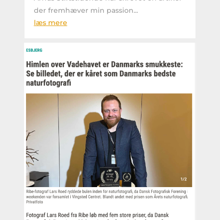
der fremhæver min passion...
læs mere