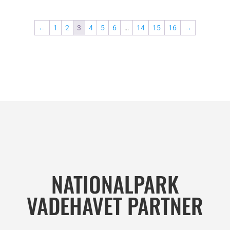
kr. 7.500,00
til
kr. 7.500
←
1
2
3
4
5
6
…
14
15
16
→
NATIONALPARK
VADEHAVET PARTNER