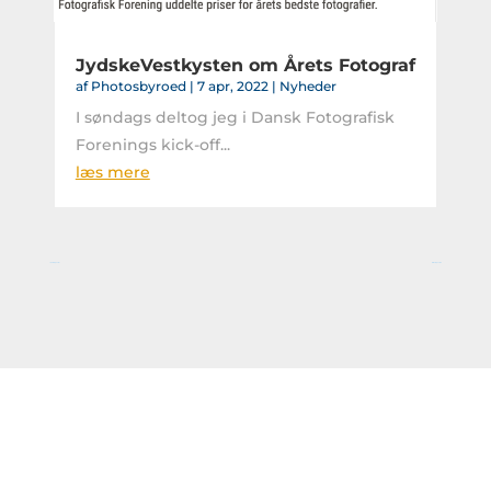
JydskeVestkysten om Årets Fotograf
af
Photosbyroed
|
7 apr, 2022
|
Nyheder
I søndags deltog jeg i Dansk Fotografisk
Forenings kick-off...
læs mere
« Gamle poster
Næste poster »