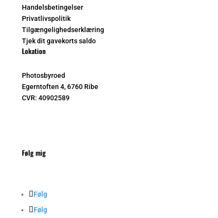
Handelsbetingelser
Privatlivspolitik
Tilgængelighedserklæring
Tjek dit gavekorts saldo
Lokation
Photosbyroed
Egerntoften 4, 6760 Ribe
CVR:
40902589
Følg mig
Følg
Følg