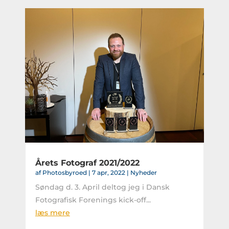
Årets Fotograf 2021/2022
af
Photosbyroed
|
7 apr, 2022
|
Nyheder
Søndag d. 3. April deltog jeg i Dansk
Fotografisk Forenings kick-off...
læs mere