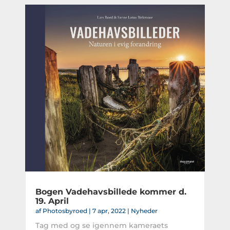
Bogen Vadehavsbillede kommer d.
19. April
af
Photosbyroed
|
7 apr, 2022
|
Nyheder
Tag med og se igennem kameraets