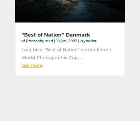
“Best of Nation” Danmark
af
Photosbyroed
|
19 jan, 2022
|
Nyheder
I nat blev “Best of Nation” vinder kåret i
World Photographic Cup,...
læs mere
« Gamle poster
Næste poster »