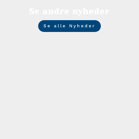
Se andre nyheder
Se alle Nyheder
Photosbyroed
Kåret til “Best of Nation” for femte gang i