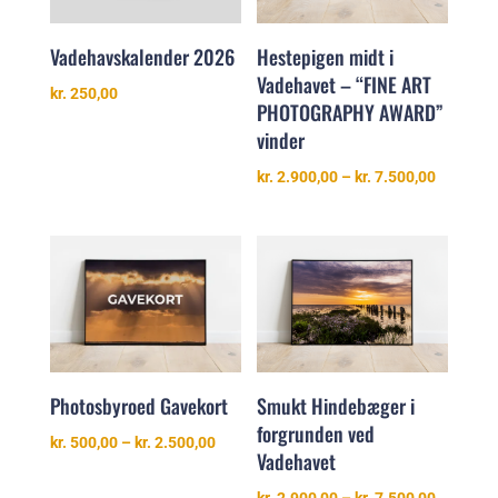
Hestepigen midt i
Vadehavskalender 2026
Vadehavet – “FINE ART
kr.
250,00
PHOTOGRAPHY AWARD”
vinder
Prisinter
kr.
2.900,00
–
kr.
7.500,00
kr. 2.900
til
kr. 7.500
Smukt Hindebæger i
Photosbyroed Gavekort
forgrunden ved
Prisinterval:
kr.
500,00
–
kr.
2.500,00
Vadehavet
kr. 500,00
til
Prisinter