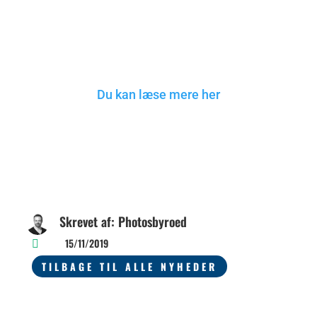
vadehav og kan hjælpe med at
bevare dette flotte og barske
område gennem mine billeder.
Du kan læse mere her
Skrevet af: Photosbyroed
15/11/2019

TILBAGE TIL ALLE NYHEDER