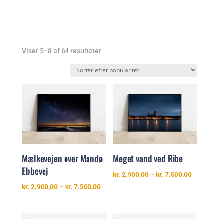
Sorteret
Viser 5–8 af 64 resultater
efter
popularitet
Mælkevejen over Mandø
Meget vand ved Ribe
Ebbevej
Prisinter
kr.
2.900,00
–
kr.
7.500,00
kr. 2.900
Prisinterval:
kr.
2.900,00
–
kr.
7.500,00
til
kr. 2.900,00
kr. 7.500
til