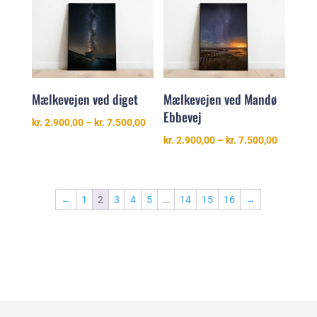
kr. 7.500,00
Mælkevejen ved diget
Mælkevejen ved Mandø
Ebbevej
Prisinterval:
kr.
2.900,00
–
kr.
7.500,00
kr. 2.900,00
Prisinter
kr.
2.900,00
–
kr.
7.500,00
til
kr. 2.900
kr. 7.500,00
til
kr. 7.500
←
1
2
3
4
5
…
14
15
16
→