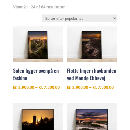
Sorteret
Viser 21–24 af 64 resultater
efter
popularitet
Solen ligger ovenpå en
Flotte linjer i havbunden
faskine
ved Mandø Ebbevej
Prisinterval:
Prisinter
kr.
2.900,00
–
kr.
7.500,00
kr.
2.900,00
–
kr.
7.500,00
kr. 2.900,00
kr. 2.900
til
til
kr. 7.500,00
kr. 7.500