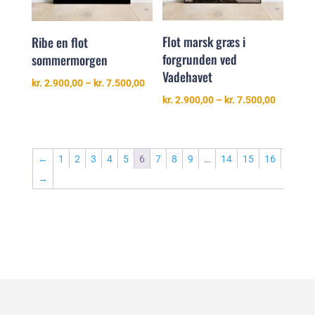
Flot marsk græs i
Ribe en flot
forgrunden ved
sommermorgen
Vadehavet
Prisinterval:
kr.
2.900,00
–
kr.
7.500,00
kr. 2.900,00
Prisinter
kr.
2.900,00
–
kr.
7.500,00
til
kr. 2.900
kr. 7.500,00
til
kr. 7.500
←
1
2
3
4
5
6
7
8
9
…
14
15
16
→