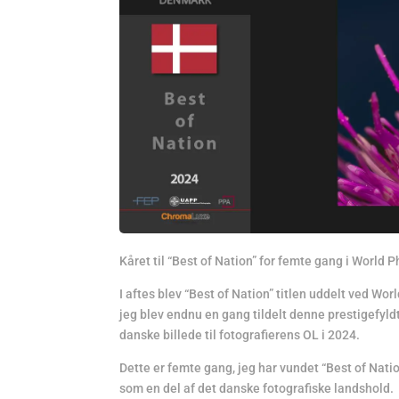
Kåret til “Best of Nation” for femte gang i World
I aftes blev “Best of Nation” titlen uddelt ved W
jeg blev endnu en gang tildelt denne prestigefyldt
danske billede til fotografierens OL i 2024.
Dette er femte gang, jeg har vundet “Best of Natio
som en del af det danske fotografiske landshold.