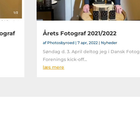
ograf
Årets Fotograf 2021/2022
af
Photosbyroed
|
7 apr, 2022
|
Nyheder
Søndag d. 3. April deltog jeg i Dansk Fotog
Forenings kick-off...
læs mere
op