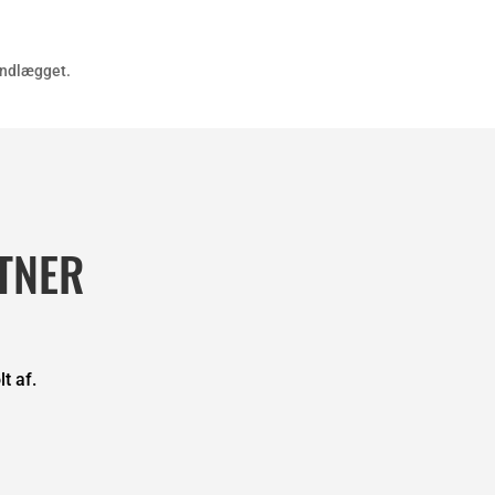
 indlægget.
TNER
t af.