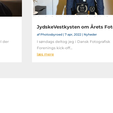
JydskeVestkysten om Årets Fot
af
Photosbyroed
|
7 apr, 2022
|
Nyheder
l der
I søndags deltog jeg i Dansk Fotografisk
Forenings kick-off...
læs mere
adehavsbilleder i min sh