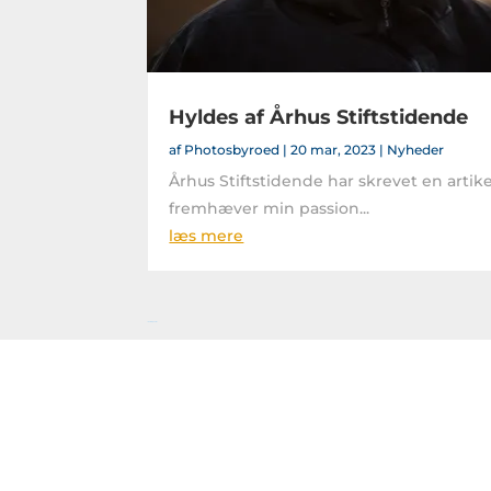
Hyldes af Århus Stiftstidende
af
Photosbyroed
|
20 mar, 2023
|
Nyheder
Århus Stiftstidende har skrevet en artike
fremhæver min passion...
læs mere
« Gamle poster
V