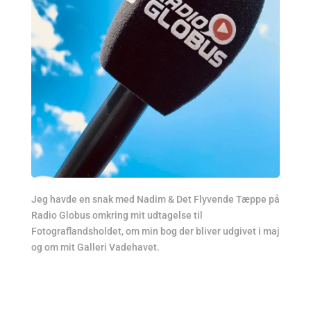
Jeg havde en snak med Nadim & Det Flyvende Tæppe på
Radio Globus omkring mit udtagelse til
Fotograflandsholdet, om min bog der bliver udgivet i maj
og om mit Galleri Vadehavet.