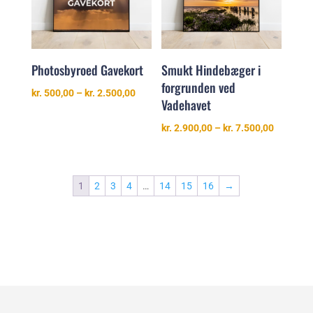
Smukt Hindebæger i
Photosbyroed Gavekort
forgrunden ved
Prisinterval:
kr.
500,00
–
kr.
2.500,00
Vadehavet
kr. 500,00
til
Prisinter
kr.
2.900,00
–
kr.
7.500,00
kr. 2.500,00
kr. 2.900
til
kr. 7.500
1
2
3
4
…
14
15
16
→