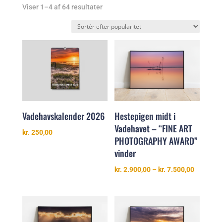
Sorteret
Viser 1–4 af 64 resultater
efter
popularitet
Hestepigen midt i
Vadehavskalender 2026
Vadehavet – “FINE ART
kr.
250,00
PHOTOGRAPHY AWARD”
vinder
Prisinter
kr.
2.900,00
–
kr.
7.500,00
kr. 2.900
til
kr. 7.500