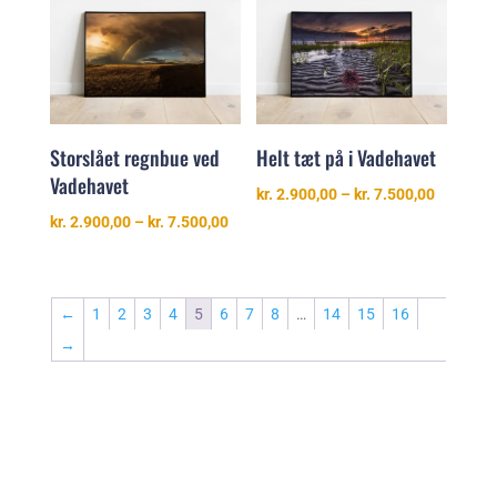
kr. 7.500
Storslået regnbue ved
Helt tæt på i Vadehavet
Vadehavet
Prisinter
kr.
2.900,00
–
kr.
7.500,00
kr. 2.900
Prisinterval:
kr.
2.900,00
–
kr.
7.500,00
til
kr. 2.900,00
kr. 7.500
til
kr. 7.500,00
←
1
2
3
4
5
6
7
8
…
14
15
16
→