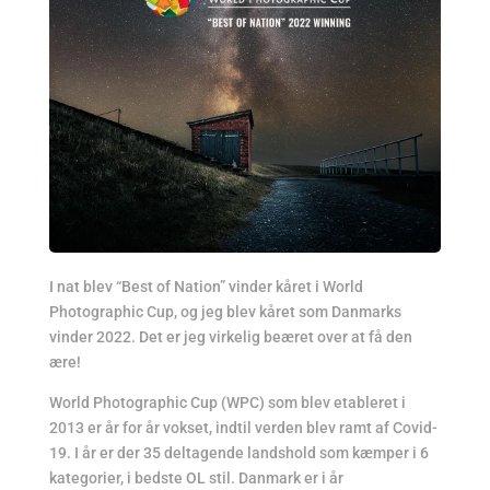
I nat blev “Best of Nation” vinder kåret i World
Photographic Cup, og jeg blev kåret som Danmarks
vinder 2022. Det er jeg virkelig beæret over at få den
ære!
World Photographic Cup (WPC) som blev etableret i
2013 er år for år vokset, indtil verden blev ramt af Covid-
19. I år er der 35 deltagende landshold som kæmper i 6
kategorier, i bedste OL stil. Danmark er i år