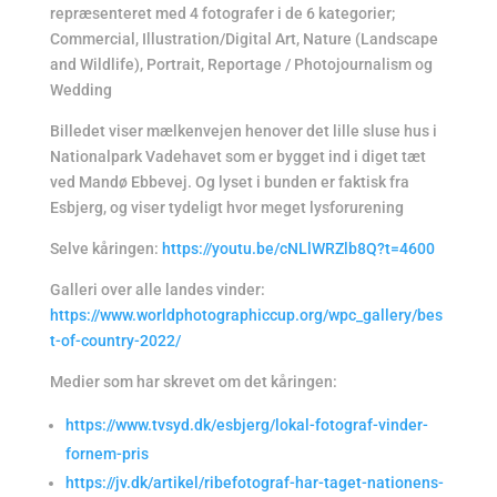
repræsenteret med 4 fotografer i de 6 kategorier;
Commercial, Illustration/Digital Art, Nature (Landscape
and Wildlife), Portrait, Reportage / Photojournalism og
Wedding
Billedet viser mælkenvejen henover det lille sluse hus i
Nationalpark Vadehavet som er bygget ind i diget tæt
ved Mandø Ebbevej. Og lyset i bunden er faktisk fra
Esbjerg, og viser tydeligt hvor meget lysforurening
Selve kåringen:
https://youtu.be/cNLlWRZlb8Q?t=4600
Galleri over alle landes vinder:
https://www.worldphotographiccup.org/wpc_gallery/bes
t-of-country-2022/
Medier som har skrevet om det kåringen:
https://www.tvsyd.dk/esbjerg/lokal-fotograf-vinder-
fornem-pris
https://jv.dk/artikel/ribefotograf-har-taget-nationens-