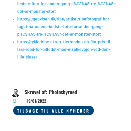
bedste-foto-for-anden-gang-p%C3%A5-tre-%C3%A5r-
det-er-monster-stort
https://ugeavisen.dk/ribe/artikel/ribefotograf-har-
taget-nationens-bedste-foto-for-anden-gang-
p%C3%A5-tre-%C3%A5r-det-er-monster-stort
https://rykindribe.dk/artikler/endnu-en-flot-pris-til-
lars-roed-for-billedet-med-maelkevejen-ved-den-
lille-sluse/
Skrevet af: Photosbyroed
19/01/2022

TILBAGE TIL ALLE NYHEDER