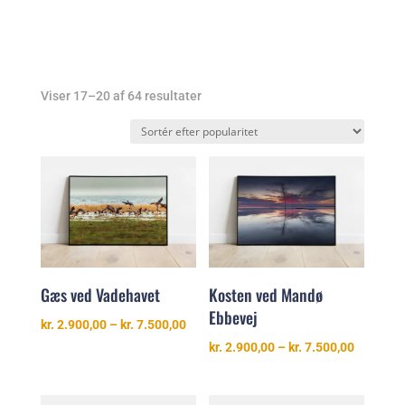
Sorteret
Viser 17–20 af 64 resultater
efter
popularitet
Gæs ved Vadehavet
Kosten ved Mandø
Ebbevej
Prisinterval:
kr.
2.900,00
–
kr.
7.500,00
kr. 2.900,00
Prisinter
kr.
2.900,00
–
kr.
7.500,00
til
kr. 2.900
kr. 7.500,00
til