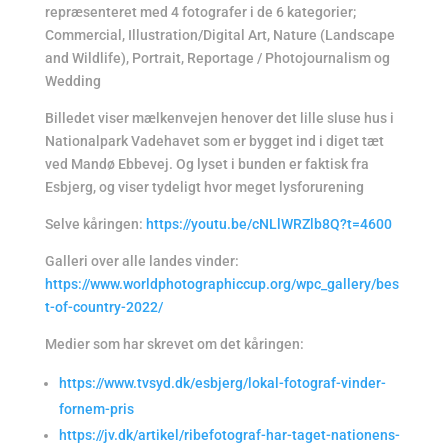
repræsenteret med 4 fotografer i de 6 kategorier;
Commercial, Illustration/Digital Art, Nature (Landscape
and Wildlife), Portrait, Reportage / Photojournalism og
Wedding
Billedet viser mælkenvejen henover det lille sluse hus i
Nationalpark Vadehavet som er bygget ind i diget tæt
ved Mandø Ebbevej. Og lyset i bunden er faktisk fra
Esbjerg, og viser tydeligt hvor meget lysforurening
Selve kåringen:
https://youtu.be/cNLlWRZlb8Q?t=4600
Galleri over alle landes vinder:
https://www.worldphotographiccup.org/wpc_gallery/bes
t-of-country-2022/
Medier som har skrevet om det kåringen:
https://www.tvsyd.dk/esbjerg/lokal-fotograf-vinder-
fornem-pris
https://jv.dk/artikel/ribefotograf-har-taget-nationens-