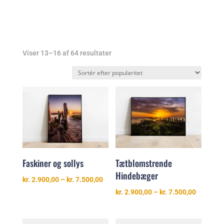
Sorteret
Viser 13–16 af 64 resultater
efter
popularitet
Faskiner og sollys
Tætblomstrende
Hindebæger
Prisinterval:
kr.
2.900,00
–
kr.
7.500,00
kr. 2.900,00
Prisinter
kr.
2.900,00
–
kr.
7.500,00
til
kr. 2.900
kr. 7.500,00
til