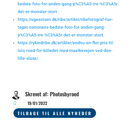
bedste-foto-for-anden-gang-p%C3%A5-tre-%C3%A5r-
det-er-monster-stort
https://ugeavisen.dk/ribe/artikel/ribefotograf-har-
taget-nationens-bedste-foto-for-anden-gang-
p%C3%A5-tre-%C3%A5r-det-er-monster-stort
https://rykindribe.dk/artikler/endnu-en-flot-pris-til-
lars-roed-for-billedet-med-maelkevejen-ved-den-
lille-sluse/
Skrevet af: Photosbyroed
19/01/2022

TILBAGE TIL ALLE NYHEDER