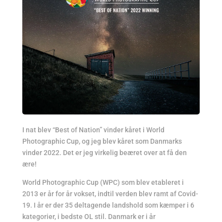
I nat blev “Best of Nation” vinder kåret i World
Photographic Cup, og jeg blev kåret som Danmarks
vinder 2022. Det er jeg virkelig beæret over at få den
ære!
World Photographic Cup (WPC) som blev etableret i
2013 er år for år vokset, indtil verden blev ramt af Covid-
19. I år er der 35 deltagende landshold som kæmper i 6
kategorier, i bedste OL stil. Danmark er i år