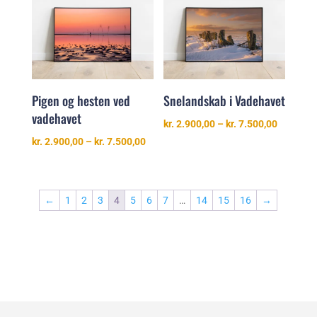
kr. 7.500
Pigen og hesten ved
Snelandskab i Vadehavet
vadehavet
Prisinter
kr.
2.900,00
–
kr.
7.500,00
kr. 2.900
Prisinterval:
kr.
2.900,00
–
kr.
7.500,00
til
kr. 2.900,00
kr. 7.500
til
kr. 7.500,00
←
1
2
3
4
5
6
7
…
14
15
16
→